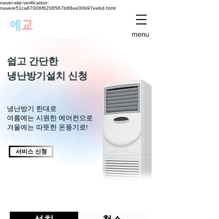
naver-site-verification:
navere51ca87006f6208567b88ee00b97eebd.html
에
교
menu
쉽고 간단한
​냉난방기설치 신청
냉난방기 한대로
여름에는 시원한 에어컨으로
​겨울에는 따뜻한 온풍기로!
서비스 신청