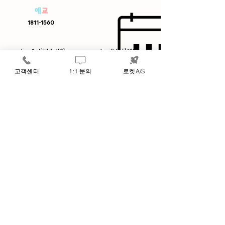
에
교
1811-1560
step1. 서비스신청
step2.일정예약
고객센터
1:1 문의
로켓A/S
예약된 시간에
원하는 방문일정을
​전문가 방문 및 서비스 수행
​지정하여 예약접수.
step4. 전문가 방문
step3. 전문가배정 및 확인연락
담당 전문가 배정 및
온라인예약 또는
1811-1
560
​방문시간조율 연락
으로 서비스 신청
월 ~ 금 10:00 ~ 18:00