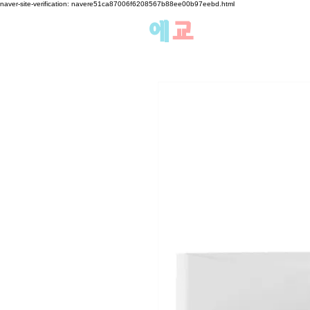
naver-site-verification: navere51ca87006f6208567b88ee00b97eebd.html
에
교