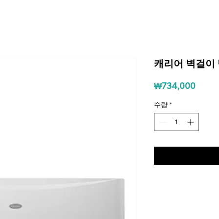
캐리어 벽걸이 
가격
₩734,000
수량
*