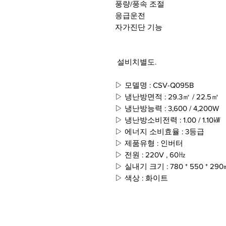
풍량/풍속 조절
응급운전
자가진단 기능
설비치별도.
▷ 모델명 : CSV-Q095B
▷ 냉난방면적 : 29.3㎡ / 22.5㎡
▷ 냉난방능력 : 3,600 / 4,200W
▷ 냉난방소비전력 : 1.00 / 1.10㎾
▷ 에너지 소비효율 : 3등급
▷ 제품유형 : 인버터
▷ 전원 : 220V , 60㎐
▷ 실내기 크기 : 780 * 550 * 29
▷ 색상 : 화이트