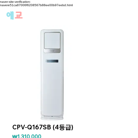
naver-site-verification:
navere51ca87006f6208567b88ee00b97eebd.html
에
교
CPV-Q167SB (4등급)
가격
₩1,310,000