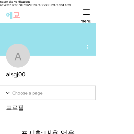
naver-site-verification:
navere51ca87006f6208567b88ee00b97eebd.html
에
교
menu
더보기
alsgj00
alsgj00
프로필
표시할 내용 없음