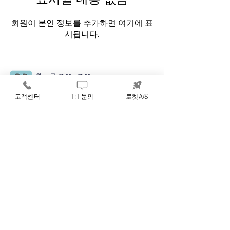
회원이 본인 정보를 추가하면 여기에 표
시됩니다.
월 ~ 금 10:00 ~ 18:00
​점심시간 12:30 ~ 13:30 (주말 / 공휴일 제외)
고객센터
1:1 문의
로켓A/S
​회사소개
이용약관
개인정보 처리방침
​(주) 미래를 여는 사람들│
에교
│
에교몰
대표
인재용
│
허민
635
1003호
주소
인천광역시 부평구 길주로
엘림타워
070-4617-2204
팩스
561-87-00729
사업자번호
dpry1560@naver.com
메일
0408
​인천부평-
호
통신판매업
에교는 통신판매중개자이며, 고객과 엔지니어들을 중개하는 연결
서비스 및 교육에 대한 업무를 책임지고 있습니다.
서비스에 대한 이행, 계약사항 등과 관련한 의무와 책임은 거래당
사자에게 있습니다.