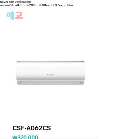
naver-site-verification:
navere51ca87006f6208567b88ee00b97eebd.html
에
교
CSF-A062CS
가격
₩320,000